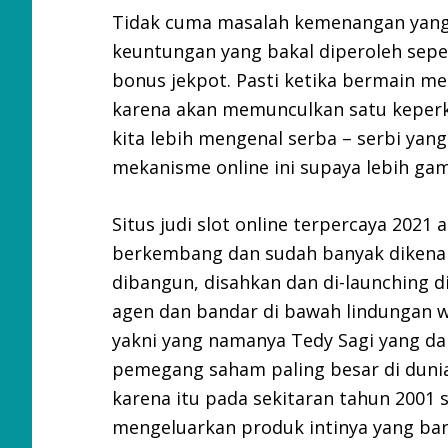
Tidak cuma masalah kemenangan yang 
keuntungan yang bakal diperoleh sep
bonus jekpot. Pasti ketika bermain
karena akan memunculkan satu keperk
kita lebih mengenal serba – serbi ya
mekanisme online ini supaya lebih g
Situs judi slot online terpercaya 2021
berkembang dan sudah banyak dikenal
dibangun, disahkan dan di-launching 
agen dan bandar di bawah lindungan w
yakni yang namanya Tedy Sagi yang dari
pemegang saham paling besar di dunia
karena itu pada sekitaran tahun 2001
mengeluarkan produk intinya yang ban