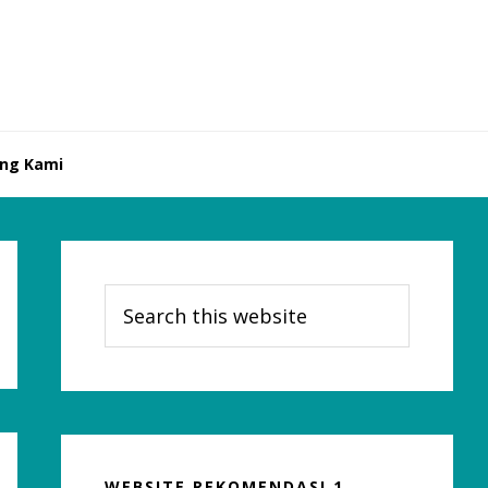
ng Kami
Primary
Sidebar
Search
this
website
WEBSITE REKOMENDASI 1