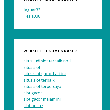
Jaguar33
Tesla338
WEBSITE REKOMENDASI 2
situs judi slot terbaik no 1
situs slot
situs slot gacor hari ini
situs slot terbaik
situs slot terpercaya
slot gacor
slot gacor malam ini
slot online