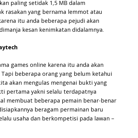
kan paling setidak 1,5 MB dalam
ak rasakan yang bernama lemmot atau
karena itu anda beberapa pejudi akan
 dimanja kesan kenimkatan didalamnya.
laytech
ma games online karena itu anda akan
. Tapi beberapa orang yang belum ketahui
ni kita akan mengulas mengenai bukti yang
ti pertama yakni selalu terdapatnya
kal membuat beberapa pemain benar-benar
isiapkannya beragam permainan baru
elalu usaha dan berkompetisi pada lawan –