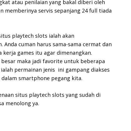
at atau penilaian yang bakal diberi oleh
n memberinya servis sepanjang 24 full tiada
tus playtech slots ialah akan
n. Anda cuman harus sama-sama cermat dan
kerja games itu agar dimenangkan.
besar maka jadi favorite untuk beberapa
 ialah permainan jenis ini gampang diakses
h dalam smartphone pegang kita.
naan situs playtech slots yang sudah di
sa menolong ya.