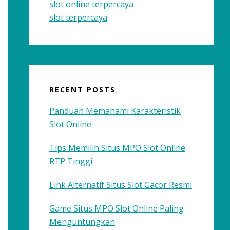
slot online terpercaya
slot terpercaya
RECENT POSTS
Panduan Memahami Karakteristik
Slot Online
Tips Memilih Situs MPO Slot Online
RTP Tinggi
Link Alternatif Situs Slot Gacor Resmi
Game Situs MPO Slot Online Paling
Menguntungkan