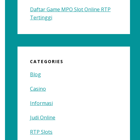
Daftar Game MPO Slot Online RTP
Tertinggi
CATEGORIES
Blog
Casino
Informasi
Judi Online
RTP Slots