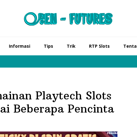
Informasi
Tips
Trik
RTP Slots
Tenta
ainan Playtech Slots
ai Beberapa Pencinta