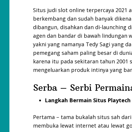
Situs judi slot online terpercaya 2021
berkembang dan sudah banyak dikenal
dibangun, disahkan dan di-launching 
agen dan bandar di bawah lindungan w
yakni yang namanya Tedy Sagi yang dari
pemegang saham paling besar di dunia
karena itu pada sekitaran tahun 2001
mengeluarkan produk intinya yang ban
Serba – Serbi Permain
Langkah Bermain Situs Playtech
Pertama – tama bukalah situs sah dari
membuka lewat internet atau lewat goo