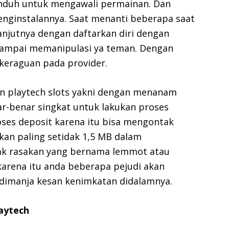
unduh untuk mengawali permainan. Dan
nginstalannya. Saat menanti beberapa saat
anjutnya dengan daftarkan diri dengan
 sampai memanipulasi ya teman. Dengan
keraguan pada provider.
an playtech slots yakni dengan menanam
r-benar singkat untuk lakukan proses
oses deposit karena itu bisa mengontak
kan paling setidak 1,5 MB dalam
ak rasakan yang bernama lemmot atau
karena itu anda beberapa pejudi akan
 dimanja kesan kenimkatan didalamnya.
laytech