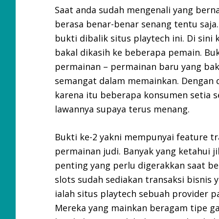
Saat anda sudah mengenali yang berna
berasa benar-benar senang tentu saja
bukti dibalik situs playtech ini. Di si
bakal dikasih ke beberapa pemain. Buk
permainan – permainan baru yang ba
semangat dalam memainkan. Dengan d
karena itu beberapa konsumen setia s
lawannya supaya terus menang.
Bukti ke-2 yakni mempunyai feature tra
permainan judi. Banyak yang ketahui ji
penting yang perlu digerakkan saat ber
slots sudah sediakan transaksi bisnis y
ialah situs playtech sebuah provider p
Mereka yang mainkan beragam tipe ga