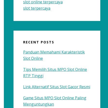
slot online terpercaya
slot terpercaya
RECENT POSTS
Panduan Memahami Karakteristik
Slot Online
Tips Memilih Situs MPO Slot Online
RTP Tinggi
Link Alternatif Situs Slot Gacor Resmi
Game Situs MPO Slot Online Paling
Menguntungkan