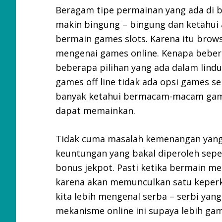
Beragam tipe permainan yang ada di 
makin bingung – bingung dan ketahui a
bermain games slots. Karena itu brows
mengenai games online. Kenapa bebera
beberapa pilihan yang ada dalam lind
games off line tidak ada opsi games sek
banyak ketahui bermacam-macam games
dapat memainkan.
Tidak cuma masalah kemenangan yang 
keuntungan yang bakal diperoleh sep
bonus jekpot. Pasti ketika bermain
karena akan memunculkan satu keperk
kita lebih mengenal serba – serbi ya
mekanisme online ini supaya lebih g