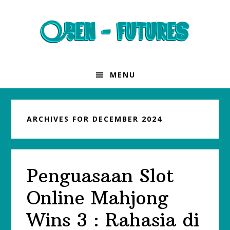
Skip
Skip
Skip
to
to
to
primary
main
primary
navigation
content
sidebar
MENU
ARCHIVES FOR DECEMBER 2024
Penguasaan Slot
Online Mahjong
Wins 3 : Rahasia di