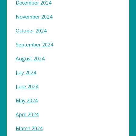
December 2024
November 2024
October 2024
September 2024
August 2024
July 2024
June 2024
May 2024
April 2024
March 2024