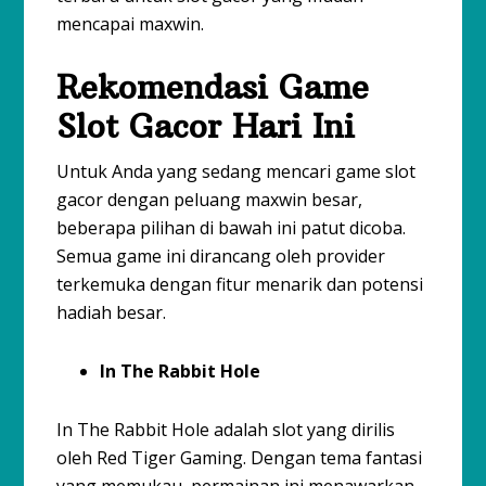
mencapai maxwin.
Rekomendasi Game
Slot Gacor Hari Ini
Untuk Anda yang sedang mencari game slot
gacor dengan peluang maxwin besar,
beberapa pilihan di bawah ini patut dicoba.
Semua game ini dirancang oleh provider
terkemuka dengan fitur menarik dan potensi
hadiah besar.
In The Rabbit Hole
In The Rabbit Hole adalah slot yang dirilis
oleh Red Tiger Gaming. Dengan tema fantasi
yang memukau, permainan ini menawarkan