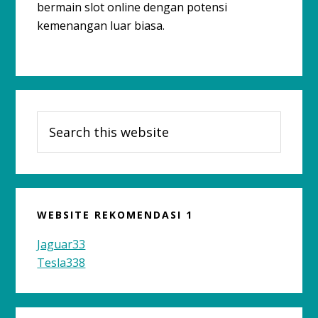
bermain slot online dengan potensi
kemenangan luar biasa.
Primary
Search
Sidebar
this
website
WEBSITE REKOMENDASI 1
Jaguar33
Tesla338