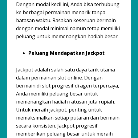
Dengan modal kecil ini, Anda bisa terhubung
ke berbagai permainan menarik tanpa
batasan waktu. Rasakan keseruan bermain
dengan modal minimal namun tetap memiliki
peluang untuk memenangkan hadiah besar.
Peluang Mendapatkan Jackpot
Jackpot adalah salah satu daya tarik utama
dalam permainan slot online. Dengan
bermain di slot progresif di agen terpercaya,
Anda memiliki peluang besar untuk
memenangkan hadiah ratusan juta rupiah.
Untuk meraih jackpot, penting untuk
memaksimalkan setiap putaran dan bermain
secara konsisten. Jackpot progresif
memberikan peluang besar untuk meraih