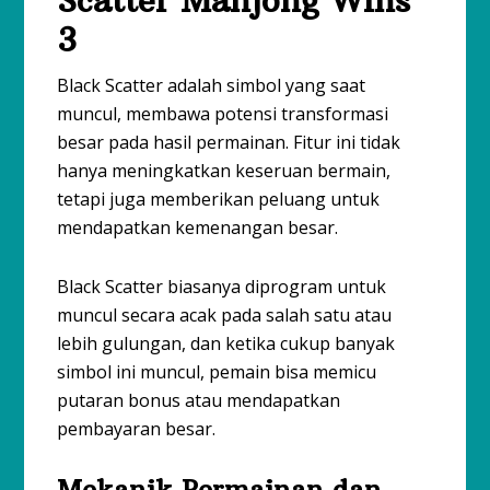
Scatter Mahjong Wins
3
Black Scatter adalah simbol yang saat
muncul, membawa potensi transformasi
besar pada hasil permainan. Fitur ini tidak
hanya meningkatkan keseruan bermain,
tetapi juga memberikan peluang untuk
mendapatkan kemenangan besar.
Black Scatter biasanya diprogram untuk
muncul secara acak pada salah satu atau
lebih gulungan, dan ketika cukup banyak
simbol ini muncul, pemain bisa memicu
putaran bonus atau mendapatkan
pembayaran besar.
Mekanik Permainan dan