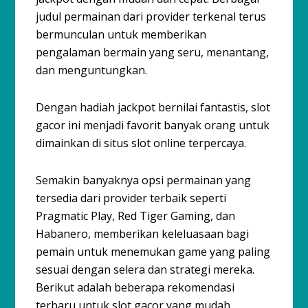
judul permainan dari provider terkenal terus
bermunculan untuk memberikan
pengalaman bermain yang seru, menantang,
dan menguntungkan.
Dengan hadiah jackpot bernilai fantastis, slot
gacor ini menjadi favorit banyak orang untuk
dimainkan di situs slot online terpercaya.
Semakin banyaknya opsi permainan yang
tersedia dari provider terbaik seperti
Pragmatic Play, Red Tiger Gaming, dan
Habanero, memberikan keleluasaan bagi
pemain untuk menemukan game yang paling
sesuai dengan selera dan strategi mereka.
Berikut adalah beberapa rekomendasi
terbaru untuk slot gacor yang mudah