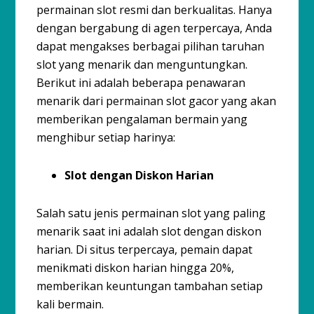
permainan slot resmi dan berkualitas. Hanya
dengan bergabung di agen terpercaya, Anda
dapat mengakses berbagai pilihan taruhan
slot yang menarik dan menguntungkan.
Berikut ini adalah beberapa penawaran
menarik dari permainan slot gacor yang akan
memberikan pengalaman bermain yang
menghibur setiap harinya:
Slot dengan Diskon Harian
Salah satu jenis permainan slot yang paling
menarik saat ini adalah slot dengan diskon
harian. Di situs terpercaya, pemain dapat
menikmati diskon harian hingga 20%,
memberikan keuntungan tambahan setiap
kali bermain.