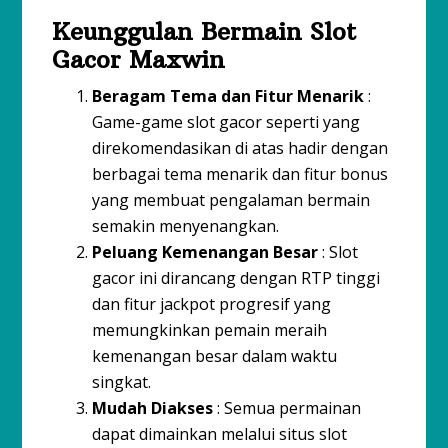
Keunggulan Bermain Slot
Gacor Maxwin
Beragam Tema dan Fitur Menarik
:
Game-game slot gacor seperti yang
direkomendasikan di atas hadir dengan
berbagai tema menarik dan fitur bonus
yang membuat pengalaman bermain
semakin menyenangkan.
Peluang Kemenangan Besar
: Slot
gacor ini dirancang dengan RTP tinggi
dan fitur jackpot progresif yang
memungkinkan pemain meraih
kemenangan besar dalam waktu
singkat.
Mudah Diakses
: Semua permainan
dapat dimainkan melalui situs slot