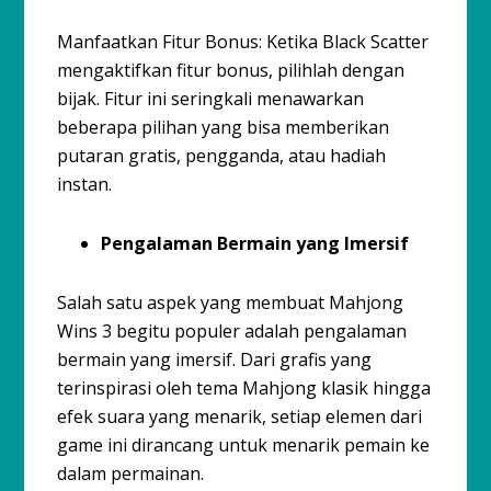
Manfaatkan Fitur Bonus: Ketika Black Scatter
mengaktifkan fitur bonus, pilihlah dengan
bijak. Fitur ini seringkali menawarkan
beberapa pilihan yang bisa memberikan
putaran gratis, pengganda, atau hadiah
instan.
Pengalaman Bermain yang Imersif
Salah satu aspek yang membuat Mahjong
Wins 3 begitu populer adalah pengalaman
bermain yang imersif. Dari grafis yang
terinspirasi oleh tema Mahjong klasik hingga
efek suara yang menarik, setiap elemen dari
game ini dirancang untuk menarik pemain ke
dalam permainan.