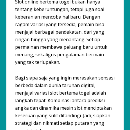
Slot online bertema togel bukan hanya
tentang keberuntungan, tetapi juga soal
keberanian mencoba hal baru. Dengan
ragam variasi yang tersedia, pemain bisa
menjajal berbagai pendekatan, dari yang
ringan hingga yang menantang. Setiap
permainan membawa peluang baru untuk
menang, sekaligus pengalaman bermain
yang tak terlupakan.
Bagi siapa saja yang ingin merasakan sensasi
berbeda dalam dunia taruhan digital,
menjajal variasi slot bertema togel adalah
langkah tepat. Kombinasi antara prediksi
angka dan dinamika mesin slot menciptakan
keseruan yang sulit ditandingi. Jadi, siapkan
strategi dan nikmati setiap putaran yang