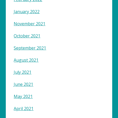
January 2022
November 2021
October 2021
September 2021
August 2021
July 2021
June 2021
May 2021
April 2021