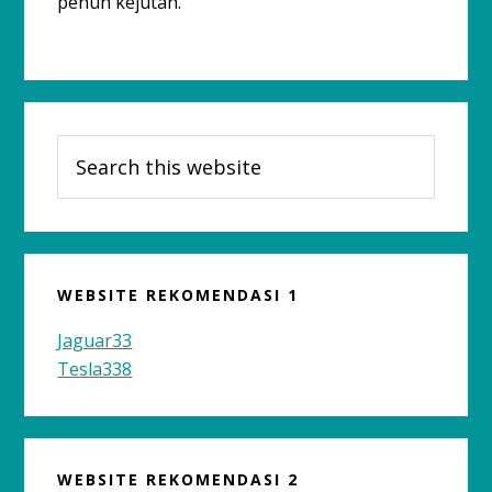
penuh kejutan.
Primary
Search
Sidebar
this
website
WEBSITE REKOMENDASI 1
Jaguar33
Tesla338
WEBSITE REKOMENDASI 2