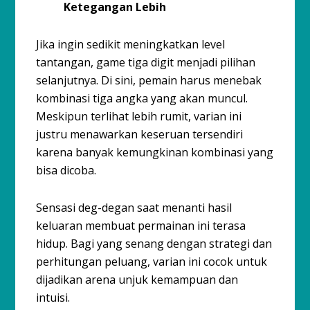
Ketegangan Lebih
Jika ingin sedikit meningkatkan level
tantangan, game tiga digit menjadi pilihan
selanjutnya. Di sini, pemain harus menebak
kombinasi tiga angka yang akan muncul.
Meskipun terlihat lebih rumit, varian ini
justru menawarkan keseruan tersendiri
karena banyak kemungkinan kombinasi yang
bisa dicoba.
Sensasi deg-degan saat menanti hasil
keluaran membuat permainan ini terasa
hidup. Bagi yang senang dengan strategi dan
perhitungan peluang, varian ini cocok untuk
dijadikan arena unjuk kemampuan dan
intuisi.