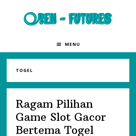
Skip
Skip
Skip
to
to
to
primary
main
primary
navigation
content
sidebar
MENU
TOGEL
Ragam Pilihan
Game Slot Gacor
Bertema Togel