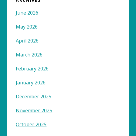
ARCHIVES
June 2026
May 2026
April 2026
March 2026
February 2026
January 2026
December 2025
November 2025
October 2025