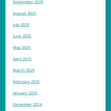
September 2025
August 2025
July 2025
June 2025
May 2025
April 2025
March 2025
February 2025
January 2025
December 2024