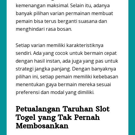
kemenangan maksimal. Selain itu, adanya
banyak pilihan varian permainan membuat
pemain bisa terus berganti suasana dan
menghindari rasa bosan.
Setiap varian memiliki karakteristiknya
sendiri. Ada yang cocok untuk bermain cepat
dengan hasil instan, ada juga yang pas untuk
strategi jangka panjang. Dengan banyaknya
pilihan ini, setiap pemain memiliki kebebasan
menentukan gaya bermain mereka sesuai
preferensi dan modal yang dimiliki.
Petualangan Taruhan Slot
Togel yang Tak Pernah
Membosankan