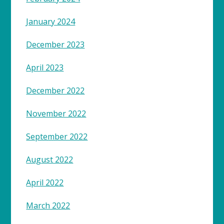
January 2024
December 2023
April 2023
December 2022
November 2022
September 2022
August 2022
April 2022
March 2022