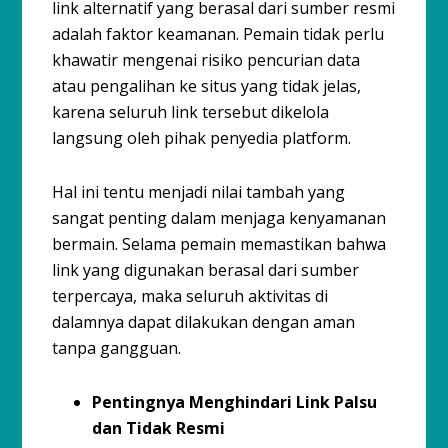
link alternatif yang berasal dari sumber resmi
adalah faktor keamanan. Pemain tidak perlu
khawatir mengenai risiko pencurian data
atau pengalihan ke situs yang tidak jelas,
karena seluruh link tersebut dikelola
langsung oleh pihak penyedia platform.
Hal ini tentu menjadi nilai tambah yang
sangat penting dalam menjaga kenyamanan
bermain. Selama pemain memastikan bahwa
link yang digunakan berasal dari sumber
terpercaya, maka seluruh aktivitas di
dalamnya dapat dilakukan dengan aman
tanpa gangguan.
Pentingnya Menghindari Link Palsu
dan Tidak Resmi