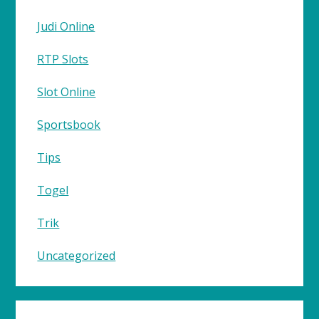
Judi Online
RTP Slots
Slot Online
Sportsbook
Tips
Togel
Trik
Uncategorized