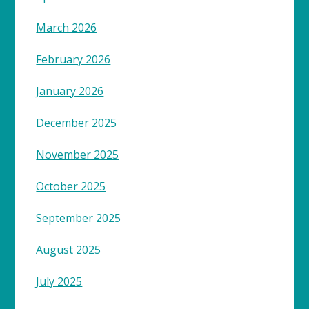
March 2026
February 2026
January 2026
December 2025
November 2025
October 2025
September 2025
August 2025
July 2025