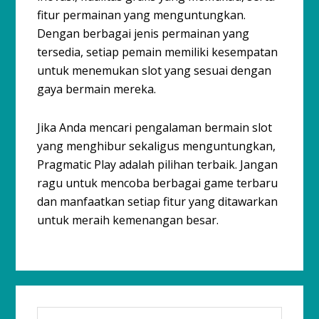
fitur permainan yang menguntungkan.
Dengan berbagai jenis permainan yang
tersedia, setiap pemain memiliki kesempatan
untuk menemukan slot yang sesuai dengan
gaya bermain mereka.
Jika Anda mencari pengalaman bermain slot
yang menghibur sekaligus menguntungkan,
Pragmatic Play adalah pilihan terbaik. Jangan
ragu untuk mencoba berbagai game terbaru
dan manfaatkan setiap fitur yang ditawarkan
untuk meraih kemenangan besar.
Primary
Search