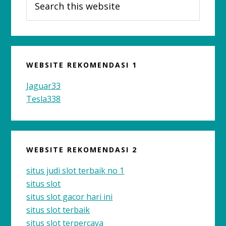
Sidebar
this
website
WEBSITE REKOMENDASI 1
Jaguar33
Tesla338
WEBSITE REKOMENDASI 2
situs judi slot terbaik no 1
situs slot
situs slot gacor hari ini
situs slot terbaik
situs slot terpercaya