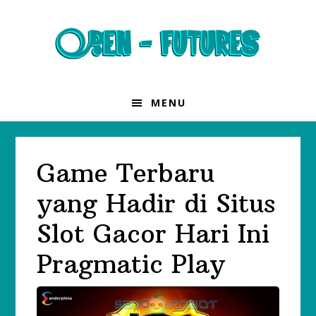
Skip
Skip
Skip
to
to
to
primary
main
primary
navigation
content
sidebar
MENU
Game Terbaru
yang Hadir di Situs
Slot Gacor Hari Ini
Pragmatic Play