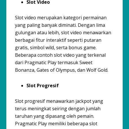
Slot Video
Slot video merupakan kategori permainan
yang paling banyak diminati. Dengan lima
gulungan atau lebih, slot video menawarkan
berbagai fitur interaktif seperti putaran
gratis, simbol wild, serta bonus game.
Beberapa contoh slot video yang terkenal
dari Pragmatic Play termasuk Sweet
Bonanza, Gates of Olympus, dan Wolf Gold.
Slot Progresif
Slot progresif menawarkan jackpot yang
terus meningkat seiring dengan jumlah
taruhan yang dipasang oleh pemain.
Pragmatic Play memiliki beberapa slot