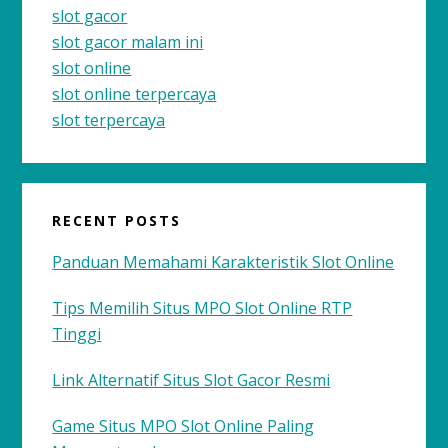
slot gacor
slot gacor malam ini
slot online
slot online terpercaya
slot terpercaya
RECENT POSTS
Panduan Memahami Karakteristik Slot Online
Tips Memilih Situs MPO Slot Online RTP
Tinggi
Link Alternatif Situs Slot Gacor Resmi
Game Situs MPO Slot Online Paling