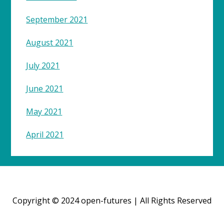
September 2021
August 2021
July 2021
June 2021
May 2021
April 2021
Copyright © 2024 open-futures | All Rights Reserved