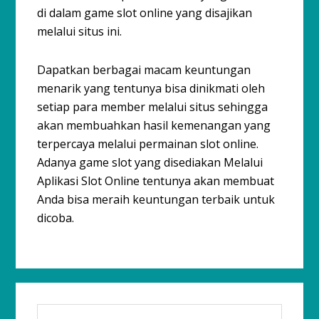
di dalam game slot online yang disajikan
melalui situs ini.
Dapatkan berbagai macam keuntungan
menarik yang tentunya bisa dinikmati oleh
setiap para member melalui situs sehingga
akan membuahkan hasil kemenangan yang
terpercaya melalui permainan slot online.
Adanya game slot yang disediakan Melalui
Aplikasi Slot Online tentunya akan membuat
Anda bisa meraih keuntungan terbaik untuk
dicoba.
Primary
Search