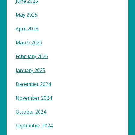
June 2025
May 2025
April 2025
March 2025
February 2025
January 2025
December 2024
November 2024
October 2024
September 2024