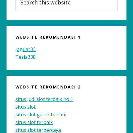
Sidebar
this
website
WEBSITE REKOMENDASI 1
Jaguar33
Tesla338
WEBSITE REKOMENDASI 2
situs judi slot terbaik no 1
situs slot
situs slot gacor hari ini
situs slot terbaik
situs slot terpercaya