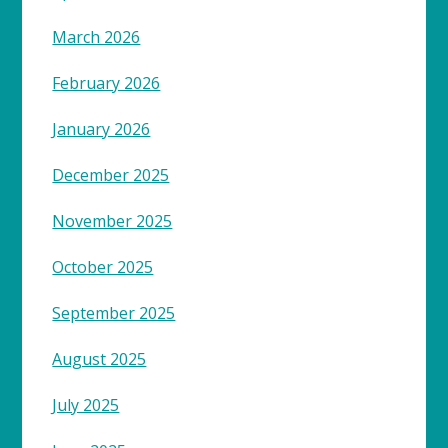
March 2026
February 2026
January 2026
December 2025
November 2025
October 2025
September 2025
August 2025
July 2025