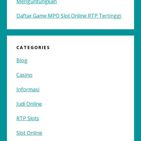
Menguntungkan
Daftar Game MPO Slot Online RTP Tertinggi
CATEGORIES
Blog
Casino
Informasi
Judi Online
RTP Slots
Slot Online